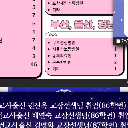
하루
팝업존