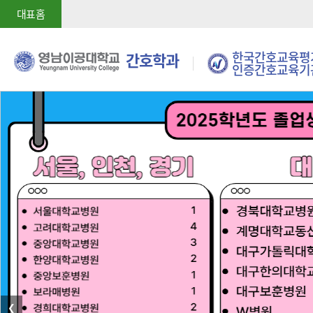
대표홈
한국간호교육평
간호학과
인증간호교육기
❮