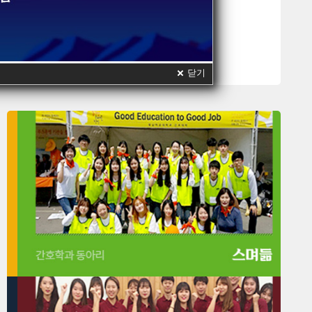
KALS과정
닫기