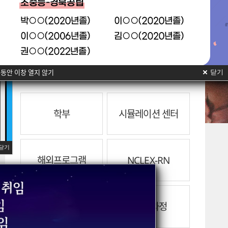
전공소개
동안 이창 열지 않기
닫기
학부
시뮬레이션 센터
닫기
해외프로그램
NCLEX-RN
BLS과정
ACLS과정